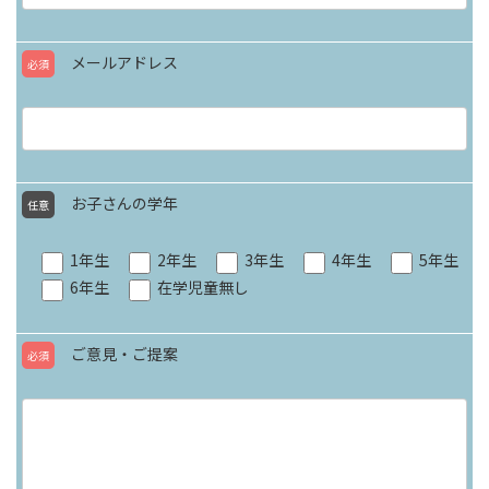
メールアドレス
必須
お子さんの学年
任意
1年生
2年生
3年生
4年生
5年生
6年生
在学児童無し
ご意見・ご提案
必須