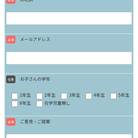
メールアドレス
必須
お子さんの学年
任意
1年生
2年生
3年生
4年生
5年生
6年生
在学児童無し
ご意見・ご提案
必須