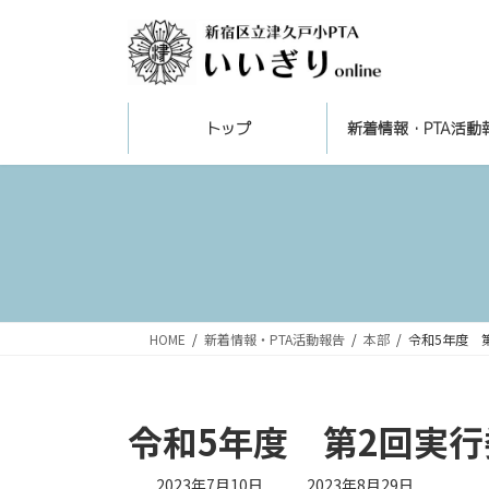
コ
ナ
ン
ビ
テ
ゲ
ン
ー
ツ
シ
トップ
新着情報・PTA活動
へ
ョ
ス
ン
キ
に
ッ
移
プ
動
HOME
新着情報・PTA活動報告
本部
令和5年度 
令和5年度 第2回実
最
2023年7月10日
2023年8月29日