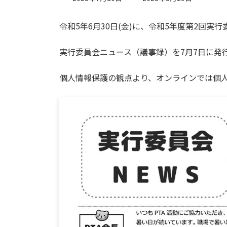
終
更
令和5年6月30日(金)に、令和5年度第2回実
新
日
時
実行委員会ニュース（議事録）を7月7日に発
:
個人情報保護の観点より、オンラインでは個