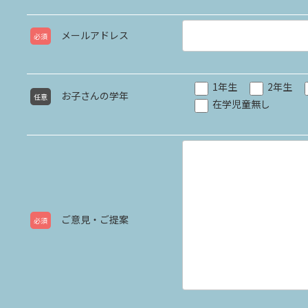
メールアドレス
必須
1年生
2年生
お子さんの学年
任意
在学児童無し
ご意見・ご提案
必須