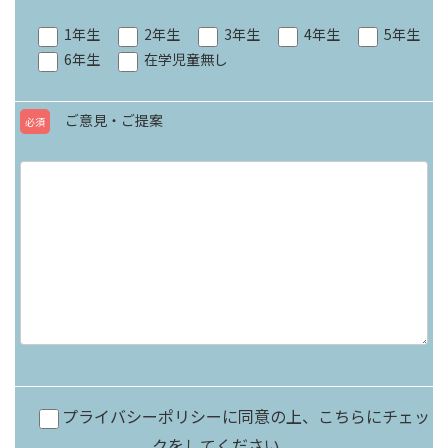
1年生
2年生
3年生
4年生
5年生
6年生
在学児童無し
ご意見・ご提案
必須
プライバシーポリシーに同意の上、こちらにチェッ
クをしてください。