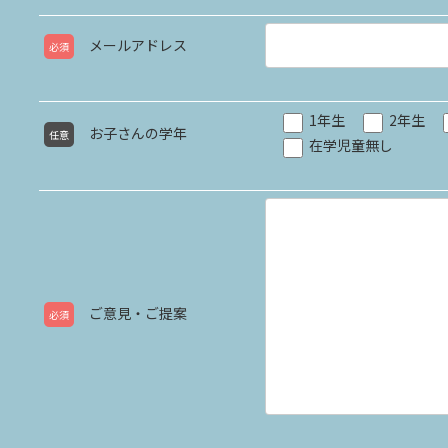
メールアドレス
必須
1年生
2年生
お子さんの学年
任意
在学児童無し
ご意見・ご提案
必須