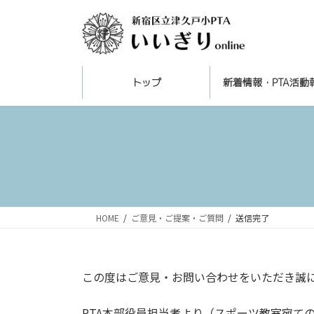
コ
ナ
ン
ビ
テ
ゲ
ン
ー
ツ
シ
トップ
新着情報・PTA活動
へ
ョ
ス
ン
キ
に
ッ
移
プ
動
HOME
ご意見・ご提案・ご質問
送信完了
この度はご意見・お問い合わせをいただき誠
PTA本部役員担当者より（スポーツ教室宛て